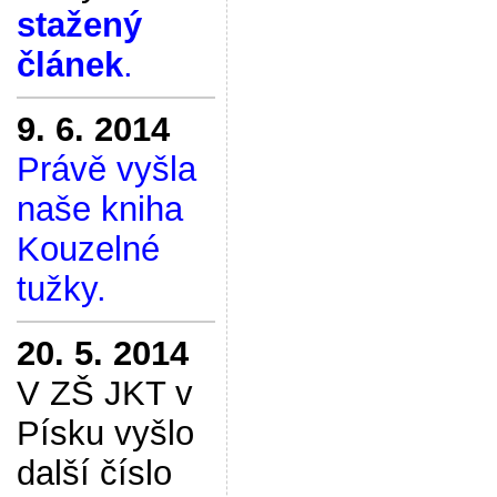
stažený
článek
.
9. 6. 2014
Právě vyšla
naše kniha
Kouzelné
tužky.
20. 5. 2014
V ZŠ JKT v
Písku vyšlo
další číslo