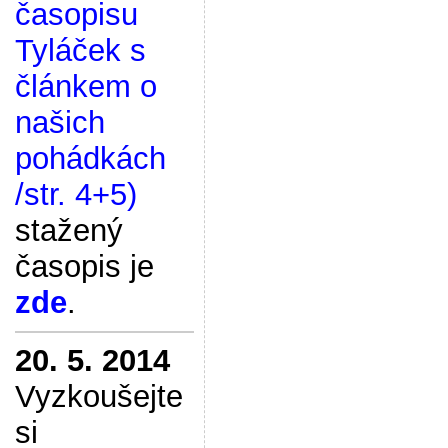
časopisu
Tyláček s
článkem o
našich
pohádkách
/str. 4+5)
stažený
časopis je
zde
.
20. 5. 2014
Vyzkoušejte
si