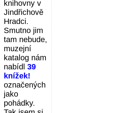
knihovny v
Jindřichově
Hradci.
Smutno jim
tam nebude,
muzejní
katalog nám
nabídl
39
knížek!
označených
jako
pohádky.
Tak jsem si