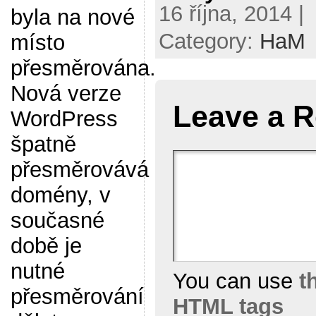
16 října, 2014 |
byla na nové
Category:
HaM
místo
přesměrována.
Nová verze
Leave a R
WordPress
špatně
přesměrovává
domény, v
současné
době je
nutné
You can use
t
přesměrování
HTML tags