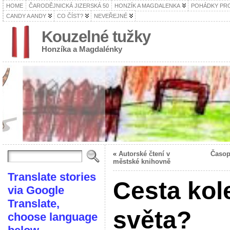
HOME
ČARODĚJNICKÁ JIZERSKÁ 50
HONZÍK A MAGDALENKA
POHÁDKY PRO
CANDY A ANDY
CO ČÍST?
NEVEŘEJNÉ
Kouzelné tužky
Honzíka a Magdalénky
«
Autorské čtení v
Časop
městské knihovně
Translate stories
Cesta ko
via Google
Translate,
světa?
choose language