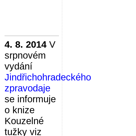
4. 8. 2014
V
srpnovém
vydání
Jindřichohradeckého
zpravodaje
se informuje
o knize
Kouzelné
tužky viz