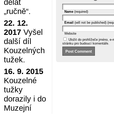
dělat
„ručně“.
Name
(required)
22. 12.
Email
(will not be published) (req
2017
Vyšel
Website
další díl
Uložit do prohlížeče jméno, e
stránku pro budoucí komentáře.
Kouzelných
tužek.
16. 9. 2015
Kouzelné
tužky
dorazily i do
Muzejní