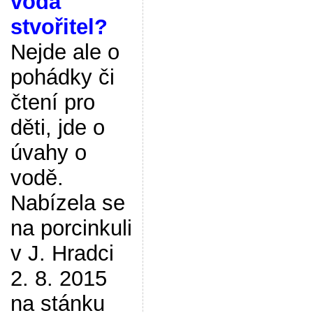
voda
stvořitel?
Nejde ale o
pohádky či
čtení pro
děti, jde o
úvahy o
vodě.
Nabízela se
na porcinkuli
v J. Hradci
2. 8. 2015
na stánku