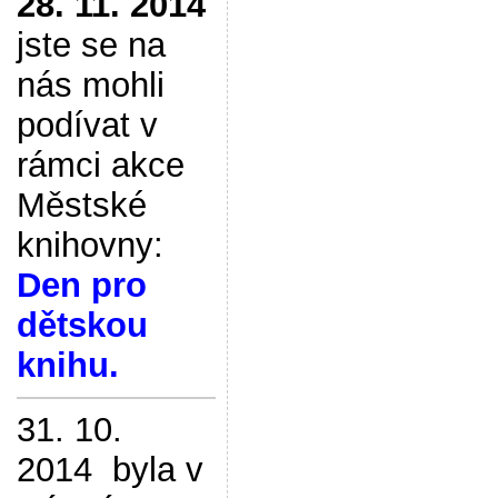
28. 11. 2014
jste se na
nás mohli
podívat v
rámci akce
Městské
knihovny:
Den pro
dětskou
knihu.
31. 10.
2014 byla v