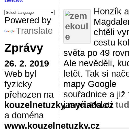
below.
Honzík a
Powered by
Magdale
Translate
chtěli vy
cestu ko
Zprávy
světa po 49 rov
Ale nevěděli, ku
26. 2. 2019
letět. Tak si nače
Web byl
mapy Google
fyzicky
souřadnice a již 
přehozen na
jasné. Poletí
tu
kouzelnetuzky.myriada.cz
a doména
www.kouzelnetuzky.cz