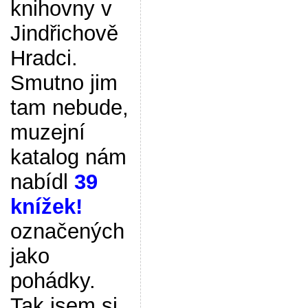
knihovny v
Jindřichově
Hradci.
Smutno jim
tam nebude,
muzejní
katalog nám
nabídl
39
knížek!
označených
jako
pohádky.
Tak jsem si