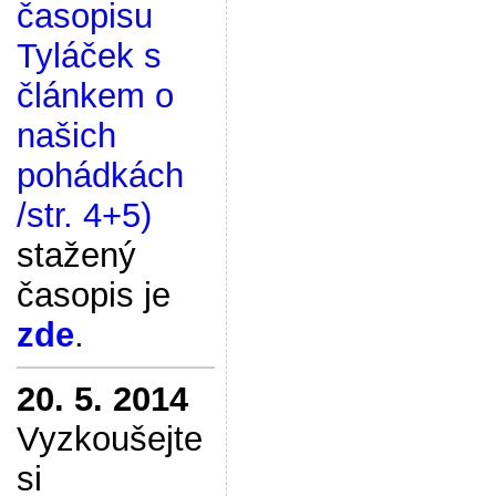
časopisu
Tyláček s
článkem o
našich
pohádkách
/str. 4+5)
stažený
časopis je
zde
.
20. 5. 2014
Vyzkoušejte
si