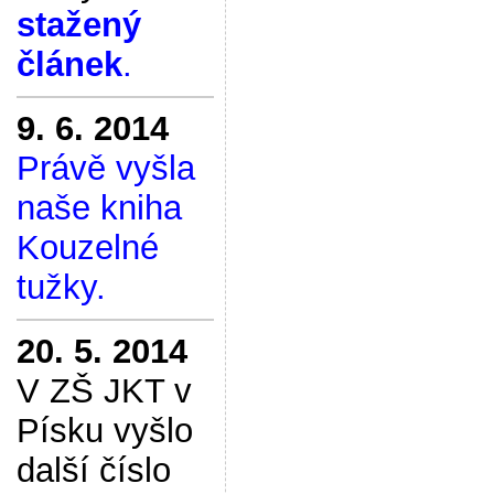
stažený
článek
.
9. 6. 2014
Právě vyšla
naše kniha
Kouzelné
tužky.
20. 5. 2014
V ZŠ JKT v
Písku vyšlo
další číslo