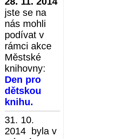
28. 11. 2014
jste se na
nás mohli
podívat v
rámci akce
Městské
knihovny:
Den pro
dětskou
knihu.
31. 10.
2014 byla v