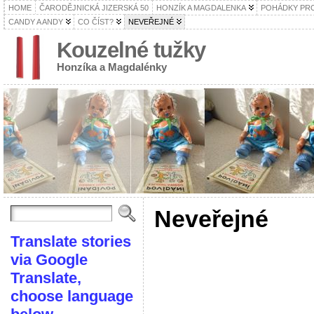
HOME
ČARODĚJNICKÁ JIZERSKÁ 50
HONZÍK A MAGDALENKA
POHÁDKY PRO
CANDY A ANDY
CO ČÍST?
NEVEŘEJNÉ
Kouzelné tužky
Honzíka a Magdalénky
Neveřejné
Translate stories
via Google
Translate,
choose language