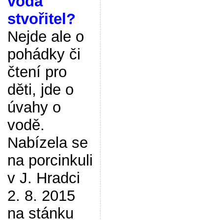
voda
stvořitel?
Nejde ale o
pohádky či
čtení pro
děti, jde o
úvahy o
vodě.
Nabízela se
na porcinkuli
v J. Hradci
2. 8. 2015
na stánku