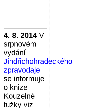
4. 8. 2014
V
srpnovém
vydání
Jindřichohradeckého
zpravodaje
se informuje
o knize
Kouzelné
tužky viz