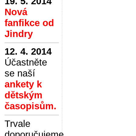
19. 5. 2014
Nová
fanfikce od
Jindry
12. 4. 2014
Účastněte
se naší
ankety k
dětským
časopisům.
Trvale
doporučujeme