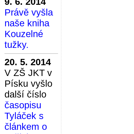
9. 6. 2014
Právě vyšla
naše kniha
Kouzelné
tužky.
20. 5. 2014
V ZŠ JKT v
Písku vyšlo
další číslo
časopisu
Tyláček s
článkem o