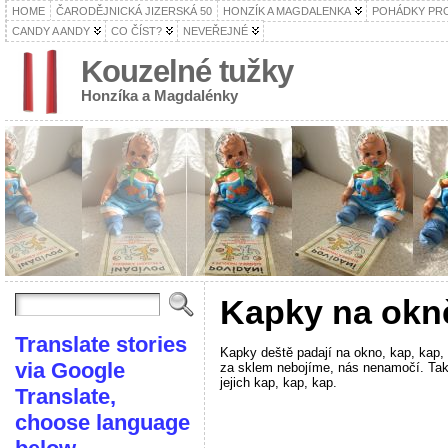
HOME
ČARODĚJNICKÁ JIZERSKÁ 50
HONZÍK A MAGDALENKA
POHÁDKY PRO
CANDY A ANDY
CO ČÍST?
NEVEŘEJNÉ
Kouzelné tužky
Honzíka a Magdalénky
Kapky na okn
Translate stories
Kapky deště padají na okno, kap, kap, 
via Google
za sklem nebojíme, nás nenamočí. Tak
jejich kap, kap, kap.
Translate,
choose language