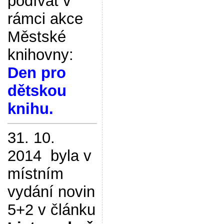
podívat v
rámci akce
Městské
knihovny:
Den pro
dětskou
knihu.
31. 10.
2014 byla v
místním
vydání novin
5+2 v článku