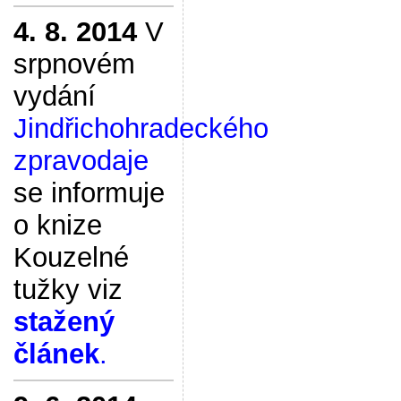
4. 8. 2014
V
srpnovém
vydání
Jindřichohradeckého
zpravodaje
se informuje
o knize
Kouzelné
tužky viz
stažený
článek
.