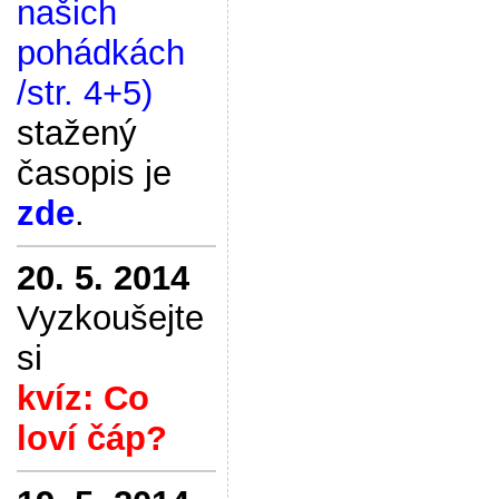
našich
pohádkách
/str. 4+5)
stažený
časopis je
zde
.
20. 5. 2014
Vyzkoušejte
si
kvíz: Co
loví čáp?