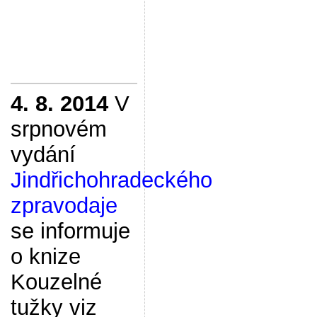
4. 8. 2014
V
srpnovém
vydání
Jindřichohradeckého
zpravodaje
se informuje
o knize
Kouzelné
tužky viz