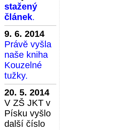
stažený
článek
.
9. 6. 2014
Právě vyšla
naše kniha
Kouzelné
tužky.
20. 5. 2014
V ZŠ JKT v
Písku vyšlo
další číslo