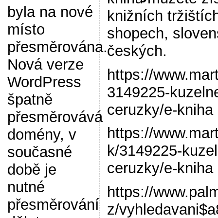
byla na nové
knižních tržištíc
místo
shopech, sloven
přesměrována.
českých.
Nová verze
https://www.mart
WordPress
3149225-kuzeln
špatně
ceruzky/e-kniha
přesměrovává
https://www.mar
domény, v
k/3149225-kuzel
současné
ceruzky/e-kniha
době je
nutné
https://www.pal
přesměrování
z/vyhledavani$a