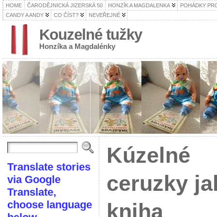
HOME
ČARODĚJNICKÁ JIZERSKÁ 50
HONZÍK A MAGDALENKA
POHÁDKY PRO
CANDY A ANDY
CO ČÍST?
NEVEŘEJNÉ
Kouzelné tužky
Honzíka a Magdalénky
Kúzelné
Translate stories
ceruzky ja
via Google
Translate,
choose language
kniha