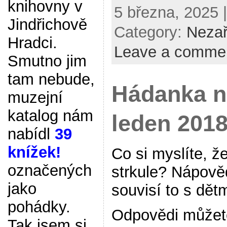
knihovny v
5 března, 2025 |
Jindřichově
Category:
Neza
Hradci.
Leave a comme
Smutno jim
tam nebude,
Hádanka n
muzejní
katalog nám
leden 201
nabídl
39
knížek!
Co si myslíte, že
označených
strkule? Nápově
jako
souvisí to s dětm
pohádky.
Odpovědi můžet
Tak jsem si