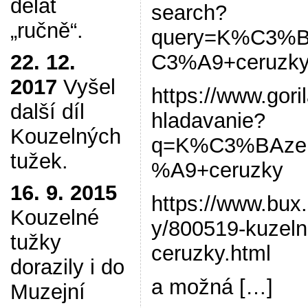
dělat
search?
„ručně“.
query=K%C3%B
22. 12.
C3%A9+ceruzk
2017
Vyšel
https://www.gori
další díl
hladavanie?
Kouzelných
q=K%C3%BAze
tužek.
%A9+ceruzky
16. 9. 2015
https://www.bux.
Kouzelné
y/800519-kuzeln
tužky
ceruzky.html
dorazily i do
a možná […]
Muzejní