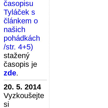
časopisu
Tyláček s
článkem o
našich
pohádkách
/str. 4+5)
stažený
časopis je
zde
.
20. 5. 2014
Vyzkoušejte
si