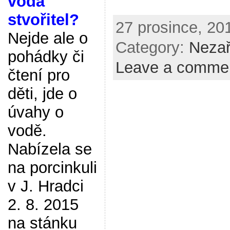
voda
stvořitel?
27 prosince, 201
Nejde ale o
Category:
Neza
pohádky či
Leave a comme
čtení pro
děti, jde o
úvahy o
vodě.
Nabízela se
na porcinkuli
v J. Hradci
2. 8. 2015
na stánku