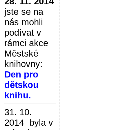
28. 11. 2014
jste se na
nás mohli
podívat v
rámci akce
Městské
knihovny:
Den pro
dětskou
knihu.
31. 10.
2014 byla v