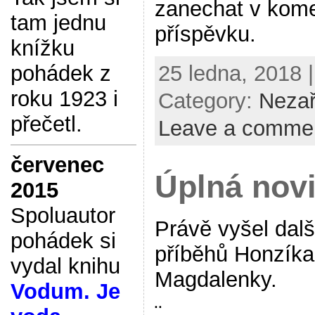
zanechat v kome
tam jednu
příspěvku.
knížku
25 ledna, 2018 |
pohádek z
roku 1923 i
Category:
Neza
přečetl.
Leave a comme
červenec
Úplná nov
2015
Spoluautor
Právě vyšel další
pohádek si
příběhů Honzíka
vydal knihu
Magdalenky.
Vodum. Je
¨