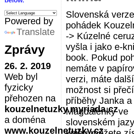
below.
Slovenská verze
Powered by
pohádek Kouzel
Translate
-> Kúzelné ceru
vyšla i jako e-kn
Zprávy
book. Pokud po
26. 2. 2019
nemáte v papíro
Web byl
verzi, máte další
fyzicky
možnost si přečí
přehozen na
příběhy Janka a
kouzelnetuzky.myriada.cz
Magdalénky ve
a doména
slovenském jazy
www.kouzelnetuzky.cz
knihu můžete zí